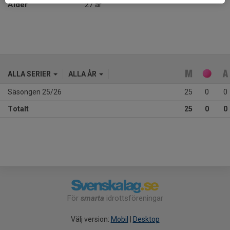
Ålder
27 år
ALLA SERIER
ALLA ÅR
Säsongen 25/26
25
0
0
Totalt
25
0
0
För
smarta
idrottsföreningar
Välj version:
Mobil
|
Desktop