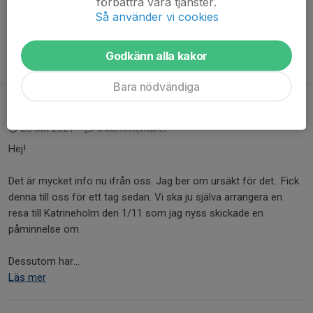
förbättra våra tjänster.
att vara med.
Så använder vi cookies
Är din dotter sugen på att spela bandy?
Godkänn alla kakor
Hör av dig till vår lagledare Anna
annatybring@hotmail.com
Bara nödvändiga
Tjejdag i Katrineholm 2/11
25 okt 2021
0 kommentarer
Hej!
Det är mycket info nu ifrån oss. Jag ber om ursäkt för det.. Fick
denna till oss för ett tag sedan. Vi ska ju själva arrangera en
resa till Katrineholm den 1/11 som jag nyss skickade en
påminnelse om.
Dessutom har...
Läs mer