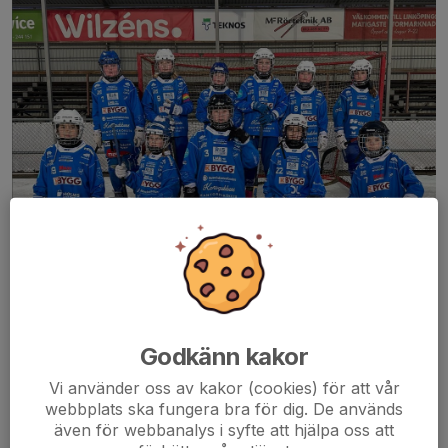
Godkänn kakor
Välkommen till IFK Motalas flicklag för tjejer födda 2013 och
äldre. Vi är en härligt gäng som har roligt på och utanför planen.
Vi använder oss av kakor (cookies) för att vår
webbplats ska fungera bra för dig. De används
Vår målsättning är att ha roligt och att utvecklas som
även för webbanalys i syfte att hjälpa oss att
bandyspelare. Vi ger alla lika mycket speltid och alla är välkomna