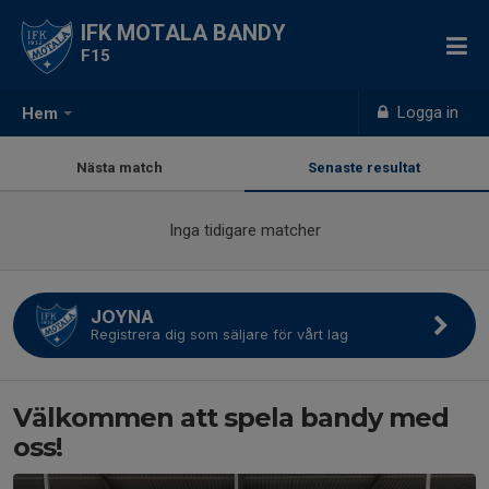
IFK MOTALA BANDY
F15
Logga in
Hem
Nästa match
Senaste resultat
Inga tidigare matcher
JOYNA
Registrera dig som säljare för vårt lag
Välkommen att spela bandy med
oss!