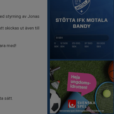
ed styrning av Jonas
t skickas ut även till
vara med!
a sätt.