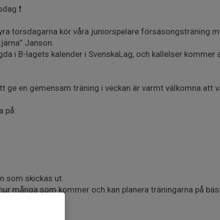
sdag ❗️
a torsdagarna kör våra juniorspelare försäsongsträning m
tjärna” Janson.
gda i B-lagets kalender i SvenskaLag, och kallelser kommer at
tt ge en gemensam träning i veckan är varmt välkomna att 
a på:
en som skickas ut.
av hur många som kommer och kan planera träningarna på bäst