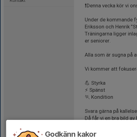
Kontakt
❗️Denna vecka kör vi on
Under de kommande fyr
Eriksson och Henrik ”S
Träningarna ligger inla
er seniorer.
Alla som är sugna på a
Vi kommer att fokuser
💪 Styrka
⚡ Spänst
🏃 Kondition
Svara gärna på kallels
Då får vi en bra bild 
Godkänn kakor