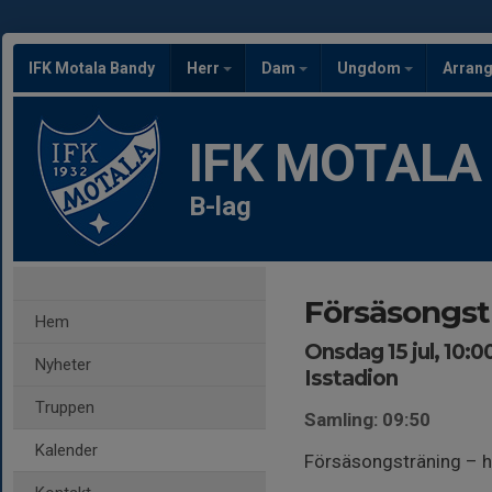
IFK Motala Bandy
Herr
Dam
Ungdom
Arran
IFK MOTALA
B-lag
Försäsongst
Hem
Onsdag 15 jul, 10:0
Nyheter
Isstadion
Truppen
Samling: 09:50
Kalender
Försäsongsträning – 