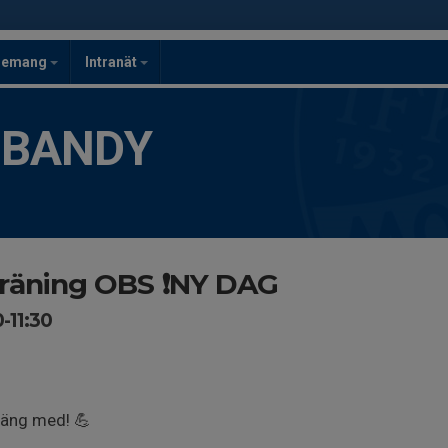
gemang
Intranät
 BANDY
räning OBS ❗️NY DAG
0-11:30
häng med! 💪