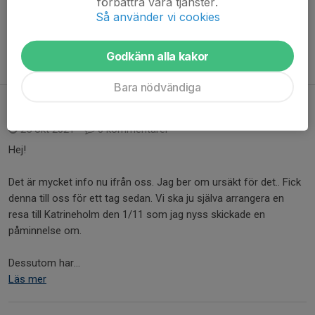
förbättra våra tjänster.
att vara med.
Så använder vi cookies
Är din dotter sugen på att spela bandy?
Godkänn alla kakor
Hör av dig till vår lagledare Anna
annatybring@hotmail.com
Bara nödvändiga
Tjejdag i Katrineholm 2/11
25 okt 2021
0 kommentarer
Hej!
Det är mycket info nu ifrån oss. Jag ber om ursäkt för det.. Fick
denna till oss för ett tag sedan. Vi ska ju själva arrangera en
resa till Katrineholm den 1/11 som jag nyss skickade en
påminnelse om.
Dessutom har...
Läs mer