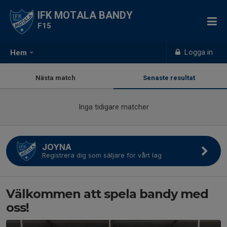
IFK MOTALA BANDY
F15
Logga in
Hem
Nästa match
Senaste resultat
Inga tidigare matcher
JOYNA
Registrera dig som säljare för vårt lag
Välkommen att spela bandy med
oss!