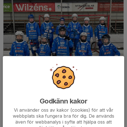
Godkänn kakor
Välkommen till IFK Motalas flicklag för tjejer födda 2013 och
äldre. Vi är en härligt gäng som har roligt på och utanför planen.
Vi använder oss av kakor (cookies) för att vår
webbplats ska fungera bra för dig. De används
Vår målsättning är att ha roligt och att utvecklas som
även för webbanalys i syfte att hjälpa oss att
bandyspelare. Vi ger alla lika mycket speltid och alla är välkomna