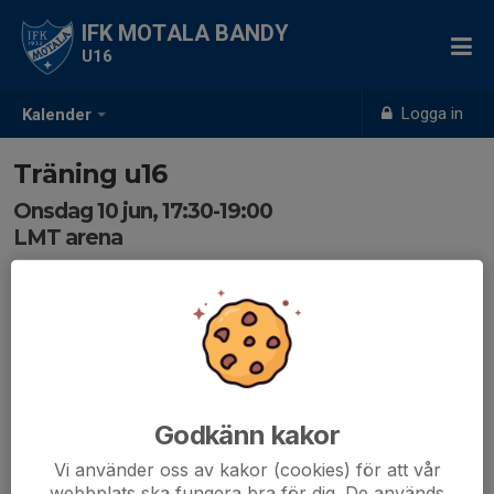
IFK MOTALA BANDY
U16
Logga in
Kalender
Träning u16
Onsdag 10 jun, 17:30-19:00
LMT arena
Samling: 17:15
Godkänn kakor
Vi använder oss av kakor (cookies) för att vår
webbplats ska fungera bra för dig. De används