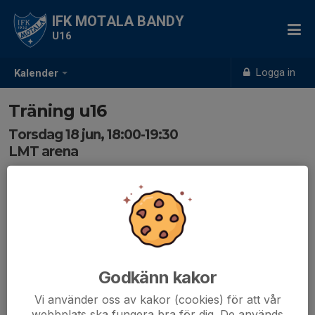
IFK MOTALA BANDY
U16
Logga in
Kalender
Träning u16
Torsdag 18 jun, 18:00-19:30
LMT arena
Samling: 17:45
Godkänn kakor
Vi använder oss av kakor (cookies) för att vår
webbplats ska fungera bra för dig. De används