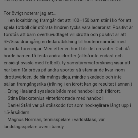
För övrigt noterar jag att…
… i en lokaltidning framgår det att 100–150 barn står i kö för att
spela fotboll där största hindren tycks vara ledarbrist. Positivt är
förstås att barn överhuvudtaget vill idrotta och positivt är att
RF/Sisu drar igång en ledarutbildning till hösteni samråd med
berörda föreningar. Men efter en höst blir det en vinter. Och då
borde barnen få testa andra idrotter (alltså inte endast och
ensidigt syssla med fotboll), ty samstämmigforskning visar att
när barn får pröva på andra sporter så stannar de kvar inom
idrottsvärlden, de blir mångsidiga, mindre skadade och inte
sällan framgångsrika (träning i en idrott kan ge resultat i annan.)
… Erling Haaland sysslade både med handboll och friidrott.
… Stina Blackstenius vinteridrottade med handboll
… Daniel Ståhl var på stålskodd fot som hockeylirare långt upp i
15-årsåldern.
… Magnus Norman, tennisspelare i världsklass, var
landslagsspelare även i bandy.