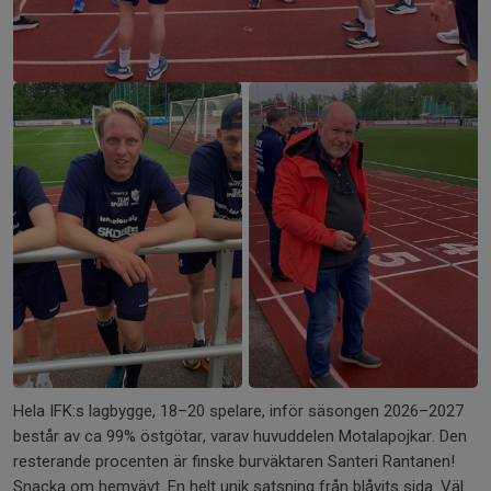
Hela IFK:s lagbygge, 18–20 spelare, inför säsongen 2026–2027
består av ca 99% östgötar, varav huvuddelen Motalapojkar. Den
resterande procenten är finske burväktaren Santeri Rantanen!
Snacka om hemvävt. En helt unik satsning från blåvits sida. Väl