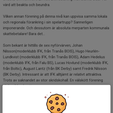
värd att beakta och beundra.
Vilken annan förening på denna nivå kan uppvisa samma lokala
och regionala förankring i sin spelartrupp? Sannerligen
imponerande. Och dessutom är absoluta merparten kommunala
skattebetalare! Bara det...
Som bekant är hittills de sex nyförvärven; Johan
Nilsson(moderklubb IFK, från Tranås BOIS), Hugo Heurlén-
Lundkvist (moderklubb IFK, från Tranås BOIS), Adam Hedelius
(moderklubb IFK, från Falu BS), Lucas Hovlund (moderklubb IFK,
från Boltic), August Lantz (från BK Derby) samt Fredrik Nilsson
(BK Derby). Intressant är att IFK alltjämt är relativt attraktiva.
Trots av saknandet av stor skridskohall. En välskött förening
räcker ibland gott.
Angående spelartruppen så har undertecknad förstått att det
finns fortfarande några frågetecken. Var hamnar skridskostarke
forwarden Filip Påhlsson, som sökt diverse utbildningar? Finns