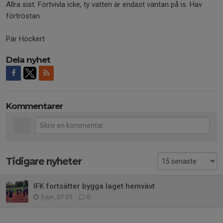
Allra sist. Förtvivla icke, ty vatten är endast väntan på is. Hav
förtröstan.
Pär Höckert
Dela nyhet
Kommentarer
Tidigare nyheter
IFK fortsätter bygga laget hemvävt
5 jun, 07:35
0