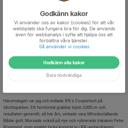
pendlingsalternativ? Han kommer att lämna ett stort hål efter
sig.
Godkänn kakor
Och hur gör slitstarke Anton Spångberg, som tålmodigt kämpar
Vi använder oss av kakor (cookies) för att vår
webbplats ska fungera bra för dig. De används
med sin skada? Om han blir spelklar (men hälsan går först) blir
även för webbanalys i syfte att hjälpa oss att
han som ett nytillskott. Vi håller alla tummar för mini-Spånga i
förbättra våra tjänster.
hans rehabilitering.
Så använder vi cookies
Med detta skrivet skulle det nog behövas påfyllnad med några
lirare in i truppen. Lättare sagt än gjort förstås. Och jag vet att
Godkänn alla kakor
IFK intensivt söker ytterligare några spelare. Går det att övertala
Jonas Enander till ytterligare ett spelår? Han kan vara avgörande
Bara nödvändiga
till en tabellplacering på övre eller nedre halvan. 26 st. tuffa
fighter väntar, lika många som i Elitserien.
Häromdagen var jag och kollade IFK:s Coopertest på
Idrottsparken. Ett femtontal grabbar löpte 3,000 m och
resultaten generellt, så här års, verkade vara tillfredsställande.
Bådar gott. Morsade också på nye och rutinerade tränaren Peter
Rönnqvist, som snabbt tycks kommit in i IFK-andan.Kanon!