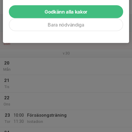
17
Fre
Godkänn alla kakor
18
Bara nödvändiga
Lör
19
Sön
v.30
20
Mån
21
Tis
22
Ons
23
10:00
Försäsongsträning
11:30
Tor
Isstadion