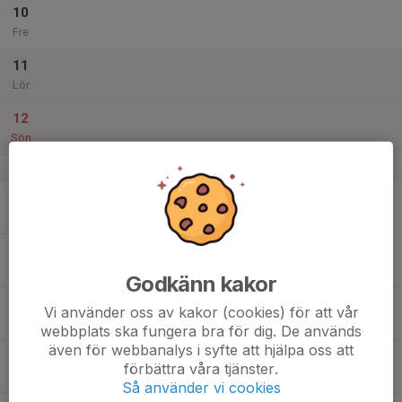
10
Fre
11
Lör
12
Sön
v.29
13
Mån
14
Tis
Godkänn kakor
15
10:00
Försäsongsträning OBS ❗️NY DAG
Vi använder oss av kakor (cookies) för att vår
11:30
Ons
Isstadion
webbplats ska fungera bra för dig. De används
även för webbanalys i syfte att hjälpa oss att
16
förbättra våra tjänster.
Tor
Så använder vi cookies