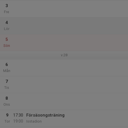
3
Fre
4
Lör
5
Sön
v.28
6
Mån
7
Tis
8
Ons
9
17:30
Försäsongsträning
19:00
Tor
Isstadion