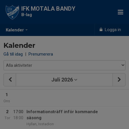
IFK MOTALA BANDY
B-lag
Logga in
Kalender
Kalender
Gå till idag
|
Prenumerera
Juli 2026
1
Ons
2
17:00
Informationsträff inför kommande
18:00
säsong
Tor
Hyllan, Isstadion