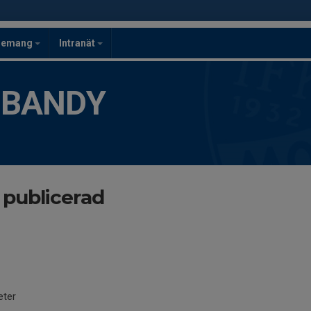
gemang
Intranät
 BANDY
 publicerad
eter