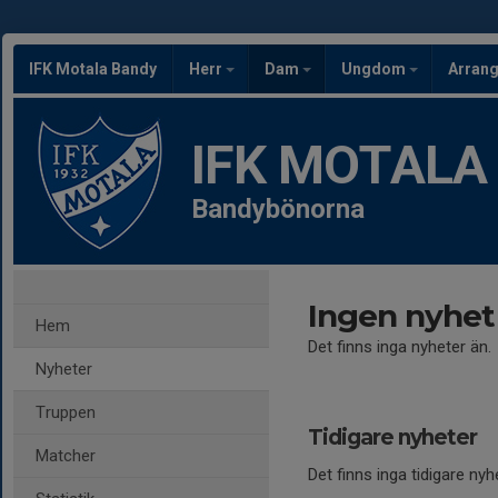
IFK Motala Bandy
Herr
Dam
Ungdom
Arran
IFK MOTALA
Bandybönorna
Ingen nyhet
Hem
Det finns inga nyheter än.
Nyheter
Truppen
Tidigare nyheter
Matcher
Det finns inga tidigare nyh