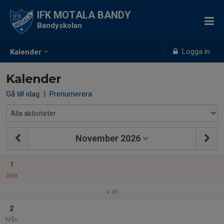
IFK MOTALA BANDY
Bandyskolan
Logga in
Kalender
Kalender
Gå till idag
|
Prenumerera
November 2026
1
Sön
v.45
2
Mån