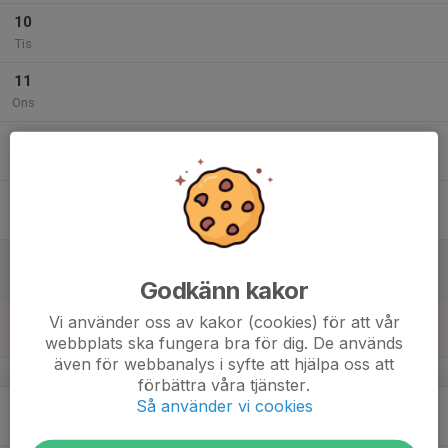
10
Tis
11
Ons
12
Tor
13
Fre
14
Lör
Godkänn kakor
15
Vi använder oss av kakor (cookies) för att vår
Sön
webbplats ska fungera bra för dig. De används
även för webbanalys i syfte att hjälpa oss att
v.47
förbättra våra tjänster.
Så använder vi cookies
16
Mån