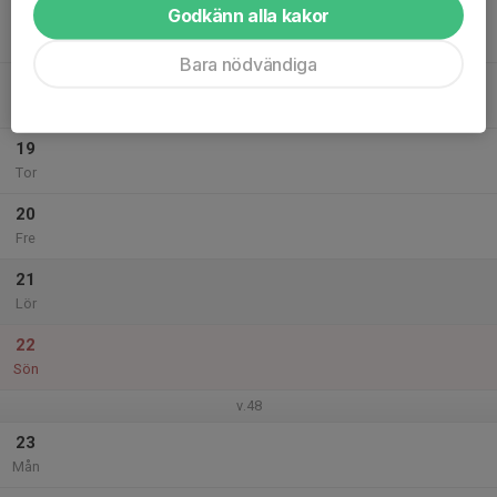
Godkänn alla kakor
17
Tis
Bara nödvändiga
18
Ons
19
Tor
20
Fre
21
Lör
22
Sön
v.48
23
Mån