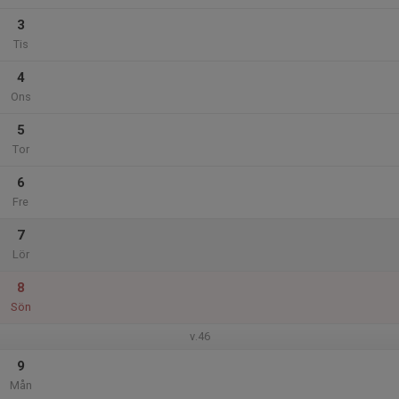
3
Tis
4
Ons
5
Tor
6
Fre
7
Lör
8
Sön
v.46
9
Mån