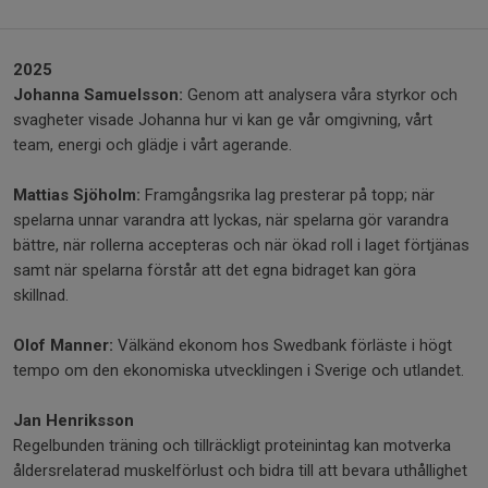
2025
Johanna Samuelsson:
Genom att analysera våra styrkor och
svagheter visade Johanna hur vi kan ge vår omgivning, vårt
team, energi och glädje i vårt agerande.
Mattias Sjöholm:
Framgångsrika lag presterar på topp; när
spelarna unnar varandra att lyckas, när spelarna gör varandra
bättre, när rollerna accepteras och när ökad roll i laget förtjänas
samt när spelarna förstår att det egna bidraget kan göra
skillnad.
Olof Manner:
Välkänd ekonom hos Swedbank förläste i högt
tempo om den ekonomiska utvecklingen i Sverige och utlandet.
Jan Henriksson
Regelbunden träning och tillräckligt proteinintag kan motverka
åldersrelaterad muskelförlust och bidra till att bevara uthållighet