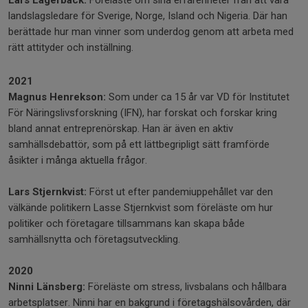
Lars Lagerbäck:
Föreläste om sina erfarenheter från att vara
landslagsledare för Sverige, Norge, Island och Nigeria. Där han
berättade hur man vinner som underdog genom att arbeta med
rätt attityder och inställning.
2021
Magnus Henrekson:
Som under ca 15 år var VD för Institutet
För Näringslivsforskning (IFN), har forskat och forskar kring
bland annat entreprenörskap. Han är även en aktiv
samhällsdebattör, som på ett lättbegripligt sätt framförde
åsikter i många aktuella frågor.
Lars Stjernkvist:
Först ut efter pandemiuppehållet var den
välkände politikern Lasse Stjernkvist som föreläste om hur
politiker och företagare tillsammans kan skapa både
samhällsnytta och företagsutveckling.
2020
Ninni Länsberg:
Föreläste om stress, livsbalans och hållbara
arbetsplatser. Ninni har en bakgrund i företagshälsovården, där