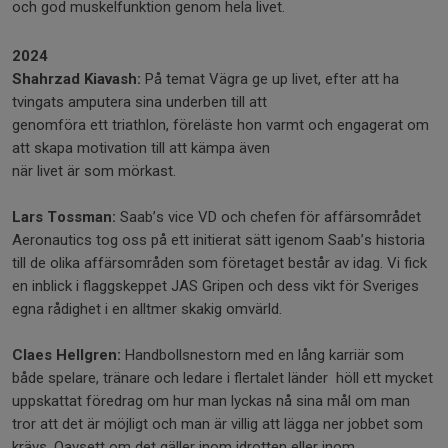
och god muskelfunktion genom hela livet.
2024
Shahrzad Kiavash:
På temat Vägra ge up livet, efter att ha
tvingats amputera sina underben till att
genomföra ett triathlon, föreläste hon varmt och engagerat om
att skapa motivation till att kämpa även
när livet är som mörkast.
Lars Tossman:
Saab’s vice VD och chefen för affärsområdet
Aeronautics tog oss på ett initierat sätt igenom Saab’s historia
till de olika affärsområden som företaget består av idag. Vi fick
en inblick i flaggskeppet JAS Gripen och dess vikt för Sveriges
egna rådighet i en alltmer skakig omvärld.
Claes Hellgren:
Handbollsnestorn med en lång karriär som
både spelare, tränare och ledare i flertalet länder höll ett mycket
uppskattat föredrag om hur man lyckas nå sina mål om man
tror att det är möjligt och man är villig att lägga ner jobbet som
krävs. Oavsett om det gäller inom idrotten eller inom