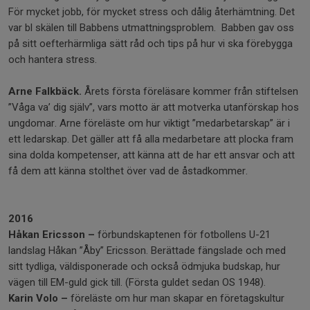
För mycket jobb, för mycket stress och dålig återhämtning. Det
var bl skälen till Babbens utmattningsproblem. Babben gav oss
på sitt oefterhärmliga sätt råd och tips på hur vi ska förebygga
och hantera stress.
Arne Falkbäck.
Årets första föreläsare kommer från stiftelsen
”Våga va’ dig själv”, vars motto är att motverka utanförskap hos
ungdomar. Arne föreläste om hur viktigt ”medarbetarskap” är i
ett ledarskap. Det gäller att få alla medarbetare att plocka fram
sina dolda kompetenser, att känna att de har ett ansvar och att
få dem att känna stolthet över vad de åstadkommer.
2016
Håkan Ericsson –
förbundskaptenen för fotbollens U-21
landslag Håkan ”Åby” Ericsson. Berättade fängslade och med
sitt tydliga, väldisponerade och också ödmjuka budskap, hur
vägen till EM-guld gick till. (Första guldet sedan OS 1948).
Karin Volo –
föreläste om hur man skapar en företagskultur