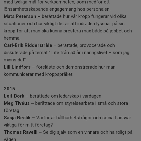
med tydliga mål för verksamheten, som medför ett
lönsamhetsskapande engagemang hos personalen.
Mats Peterson –
berättade hur vår kropp fungerar vid olika
situationer och hur viktigt det är att individen lyssnar på sin
kropp för att man ska kunna prestera max både på jobbet och
hemma.
Carl-Erik Ridderstråle
– berättade, provocerade och
diskuterade på temat ” Lite från 50 år i näringslivet – som jag
minns det”.
Lill Lindfors –
föreläste och demonstrerade hur man
kommunicerar med kroppspråket.
2015
Leif Bork –
berättade om ledarskap i vardagen
Meg Tivéus –
berättade om styrelsearbete i små och stora
företag
Sasja Beslik –
Varför är hållbarhetsfrågor och socialt ansvar
viktiga för mitt företag?
Thomas Ravelli –
Se dig själv som en vinnare och ha roligt på
vägen