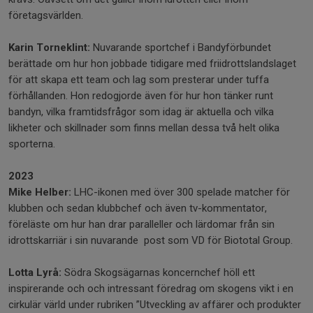
företagsvärlden.
Karin Torneklint:
Nuvarande sportchef i Bandyförbundet
berättade om hur hon jobbade tidigare med friidrottslandslaget
för att skapa ett team och lag som presterar under tuffa
förhållanden. Hon redogjorde även för hur hon tänker runt
bandyn, vilka framtidsfrågor som idag är aktuella och vilka
likheter och skillnader som finns mellan dessa två helt olika
sporterna.
2023
Mike Helber:
LHC-ikonen med över 300 spelade matcher för
klubben och sedan klubbchef och även tv-kommentator,
föreläste om hur han drar paralleller och lärdomar från sin
idrottskarriär i sin nuvarande post som VD för Biototal Group.
Lotta Lyrå:
Södra Skogsägarnas koncernchef höll ett
inspirerande och och intressant föredrag om skogens vikt i en
cirkulär värld under rubriken ”Utveckling av affärer och produkter