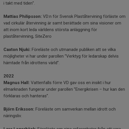
i takt med tiden”.
Mattias Philipsson:
VD:n för Svensk Plaståtervining förläste om
vad cirkulär återvinning är samt berättade om sina visioner om
att inom kort leda världens största anläggning för
plaståtervinning, SiteZero
Caxton Njuki:
Föreläste och utmanade publiken att se vilka
möjligheter vi har under parollen ”Verktyg för ledarskap delvis
hämtade från idrottens värld”.
2022
Magnus Hall:
Vattenfalls förre VD gav oss en insikt i hur
elmarknaden fungerar under parollen ”Energikrisen – hur kan den
förklaras och hanteras”.
Björn Eriksson:
Föreläste om samverkan mellan idrott och
näringsliv.