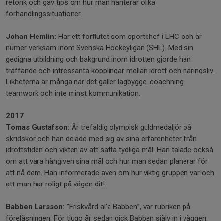
retorik och gav tips om hur man hanterar olika
förhandlingssituationer.
Johan Hemlin:
Har ett förflutet som sportchef i LHC och är
numer verksam inom Svenska Hockeyligan (SHL). Med sin
gedigna utbildning och bakgrund inom idrotten gjorde han
träffande och intressanta kopplingar mellan idrott och näringsliv.
Likheterna är många när det gäller lagbygge, coachning,
teamwork och inte minst kommunikation.
2017
Tomas Gustafson:
Är trefaldig olympisk guldmedaljör på
skridskor och han delade med sig av sina erfarenheter från
idrottstiden och vikten av att sätta tydliga mål. Han talade också
om att vara hängiven sina mål och hur man sedan planerar för
att nå dem. Han informerade även om hur viktig gruppen var och
att man har roligt på vägen dit!
Babben Larsson:
”Friskvård al’a Babben”, var rubriken på
föreläsningen. För tjugo år sedan gick Babben själv in i väggen.