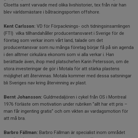
Cloetta samt varvade med olika livshistorier, tex från när han
blev världsmästare i båtracingsporten offshore.
Kent Carlsson:
VD för Förpacknings- och tidningsinsamlingen
(FTI) vilka tillhandahåller producentansvaret i Sverige för de
företag som verkar inom vårt land, talade om det
producentansvar som nu många företag börjar få på sin agenda
i den alltmer cirkulära ekonomi som vi alla verkar i. Han
berättade även, ihop med platschefen Karin Petersson, om de
stora investeringar de gör i Motala för att stärka plastens
möjlighet att återvinnas. Motala kommer med dessa satsningar
bli Sveriges nav kring återvinning av plast.
Bernt Johansson:
Guldmedaljören i cykel från OS i Montreal
1976 förläste om motivation under rubriken ”allt har ett pris –
man får ingenting gratis” och om vikten av vardagsmotion för
att må bra.
Barbro Fällman:
Barbro Fällman är specialist inom området