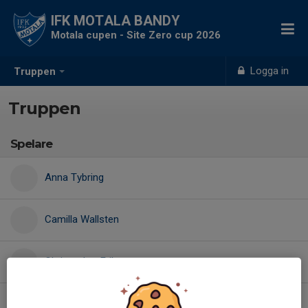
IFK MOTALA BANDY
Motala cupen - Site Zero cup 2026
Logga in
Truppen
Truppen
Spelare
Anna Tybring
Camilla Wallsten
Christopher Friberg
Fredrik Wintervide