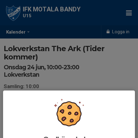
IFK MOTALA BANDY
U15
Logga in
Kalender
Lokverkstan The Ark (Tider
kommer)
Onsdag 24 jun, 10:00-23:00
Lokverkstan
Samling: 10:00
Första konserten i Lokverkstan är The Ark.
UPPDATERAT 260615 efter möte med Play‼️
Nu behövs ingen inlastning denna gång.
Däremot 4 persoenr vid konsert och 8 personer vid
utlastning‼️