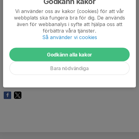
Godkänn kakor
Vi ska bemanna följande:
Vi använder oss av kakor (cookies) för att vår
Pass 1 = Konsert 4 personer samling 16:45
webbplats ska fungera bra för dig. De används
Pass 2 = Utlast = 8 personer ca 23:00-01:00
även för webbanalys i syfte att hjälpa oss att
förbättra våra tjänster.
Så använder vi cookies
Kommentera vilket pass du har möjlighet att hjälpa till.
Vi är medvetna om att inte alla är lediga och kan hjälpa
till. Försök fråga nära och kär i så fall🙏
Godkänn alla kakor
Tänk på att kvällen är lång, man får ingen mat eller
Bara nödvändiga
dricka, utan behöver man påfyllning får man ta med eget
eller köpa där.