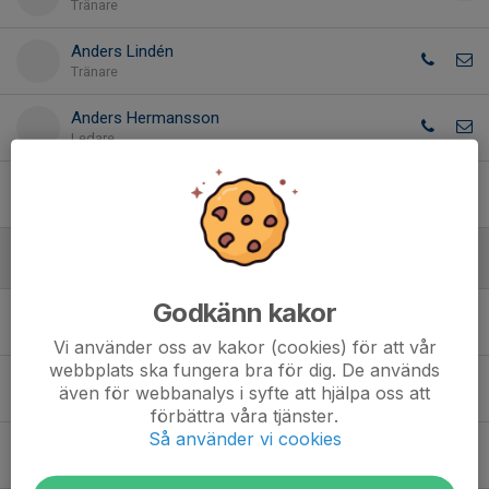
Tränare
Anders Lindén
Tränare
Anders Hermansson
Ledare
Viktor Martinsson
Ledare
Spelare
Godkänn kakor
1. Adam Johansson
Vi använder oss av kakor (cookies) för att vår
webbplats ska fungera bra för dig. De används
29. Alwin Renlund
även för webbanalys i syfte att hjälpa oss att
förbättra våra tjänster.
Så använder vi cookies
36. Arvid Haglund