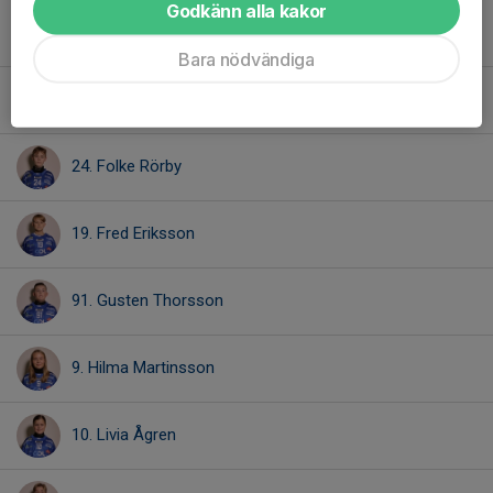
Godkänn alla kakor
58. August Storm
Bara nödvändiga
8. Elsa Wallman
24. Folke Rörby
19. Fred Eriksson
91. Gusten Thorsson
9. Hilma Martinsson
10. Livia Ågren