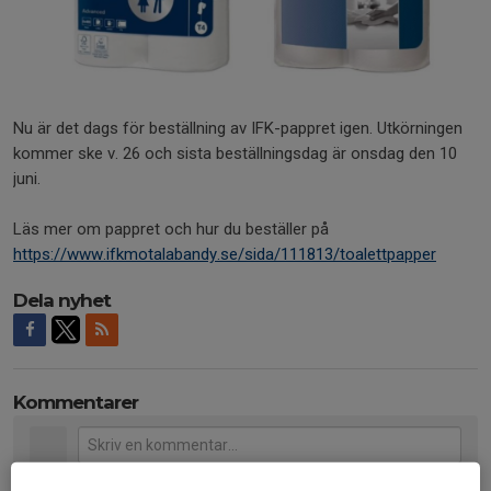
Nu är det dags för beställning av IFK-pappret igen. Utkörningen
kommer ske v. 26 och sista beställningsdag är onsdag den 10
juni.
Läs mer om pappret och hur du beställer på
https://www.ifkmotalabandy.se/sida/111813/toalettpapper
Dela nyhet
Kommentarer