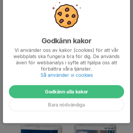
märke av papper. Kom också ihåg att skriva med adress och
telefonnummer i mejlet. Skriv även med eventuell portkod.
Behöver du ändra i befintlig beställning/ditt abonnemang mejla
kansliet!
Godkänn kakor
Tack för ert stöd!
Vi använder oss av kakor (cookies) för att vår
Tork
TOALETTPAPPER – 280 kr
HUSHÅLLSPA
webbplats ska fungera bra för dig. De används
Lambi
TOALETTPAPPER – 270KR
HUSHÅLLSPA
även för webbanalys i syfte att hjälpa oss att
förbättra våra tjänster.
Så använder vi cookies
Godkänn alla kakor
Bara nödvändiga