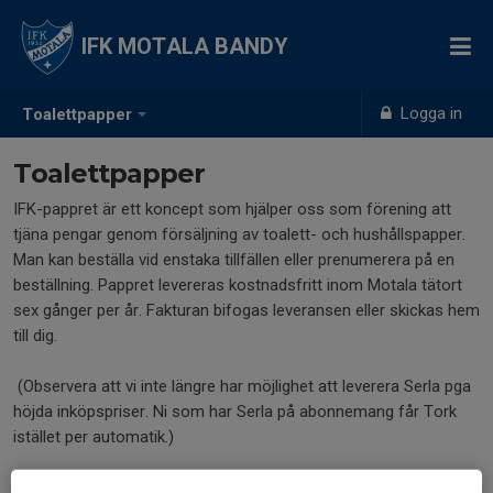
IFK MOTALA BANDY
Logga in
Toalettpapper
Toalettpapper
IFK-pappret är ett koncept som hjälper oss som förening att
tjäna pengar genom försäljning av toalett- och hushållspapper.
Man kan beställa vid enstaka tillfällen eller prenumerera på en
beställning. Pappret levereras kostnadsfritt inom Motala tätort
sex gånger per år. Fakturan bifogas leveransen eller skickas hem
till dig.
(Observera att vi inte längre har möjlighet att leverera Serla pga
höjda inköpspriser. Ni som har Serla på abonnemang får Tork
istället per automatik.)
Beställ genom att mejla kansli@ifkmotalabandy. Ange typ och