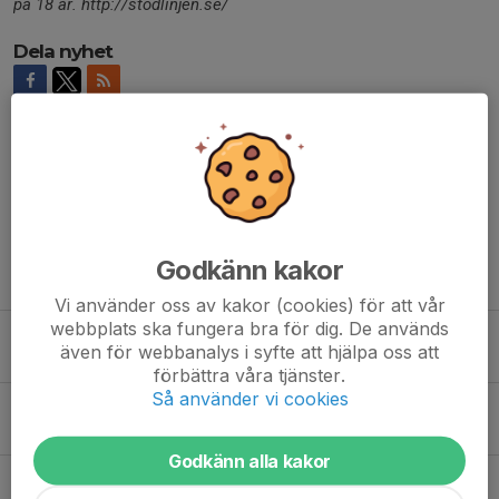
på 18 år. http://stodlinjen.se/
Dela nyhet
Kommentarer
Godkänn kakor
Tidigare nyheter
Vi använder oss av kakor (cookies) för att vår
webbplats ska fungera bra för dig. De används
Valberedningen söker engagerade personer
även för webbanalys i syfte att hjälpa oss att
28 jul, 09:39
0
förbättra våra tjänster.
Så använder vi cookies
Kanalstråket formas – vad händer med isstadion?
20 jul, 14:29
0
Godkänn alla kakor
Bandylöpet - Motala stadslopp