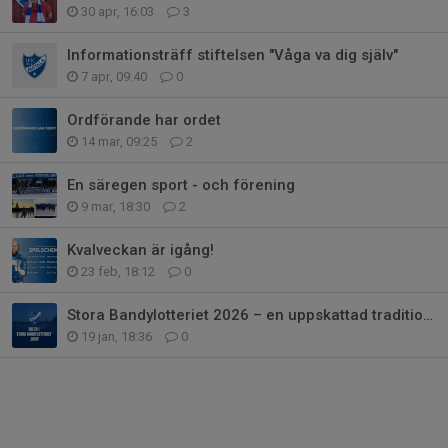
30 apr, 16:03
3
Informationsträff stiftelsen "Våga va dig själv"
7 apr, 09:40
0
Ordförande har ordet
14 mar, 09:25
2
En säregen sport - och förening
9 mar, 18:30
2
Kvalveckan är igång!
23 feb, 18:12
0
Stora Bandylotteriet 2026 – en uppskattad tradition i IFK Motala
19 jan, 18:36
0