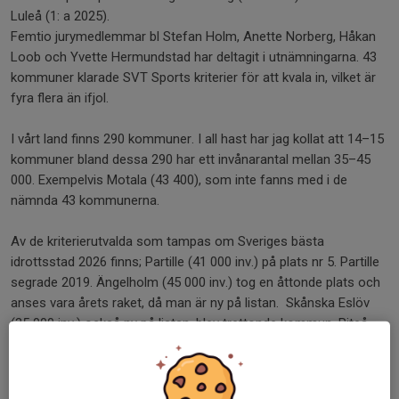
Luleå (1: a 2025).
Femtio jurymedlemmar bl Stefan Holm, Anette Norberg, Håkan
Loob och Yvette Hermundstad har deltagit i utnämningarna. 43
kommuner klarade SVT Sports kriterier för att kvala in, vilket är
fyra flera än ifjol.
I vårt land finns 290 kommuner. I all hast har jag kollat att 14–15
kommuner bland dessa 290 har ett invånarantal mellan 35–45
000. Exempelvis Motala (43 400), som inte fanns med i de
nämnda 43 kommunerna.
Av de kriterierutvalda som tampas om Sveriges bästa
idrottsstad 2026 finns; Partille (41 000 inv.) på plats nr 5. Partille
segrade 2019. Ängelholm (45 000 inv.) tog en åttonde plats och
anses vara årets raket, då man är ny på listan. Skånska Eslöv
(35 000 inv.) också ny på listan, blev trettonde kommun. Piteå
(42 000 inv.) hamnade på plats 15.
Värt att notera är att bland de 43 kommuner som utvaldes
deltaga i omröstningen finns bandyorterna Vänersborg (40 000),