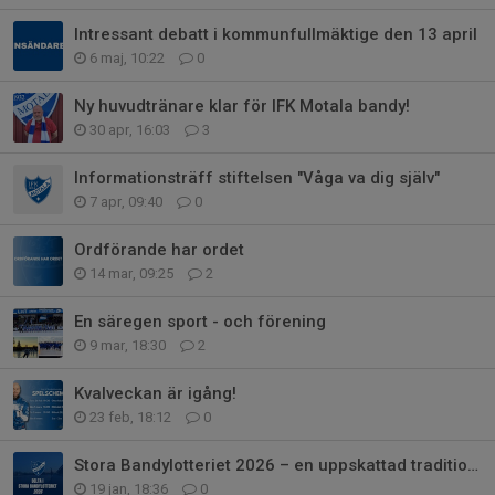
Intressant debatt i kommunfullmäktige den 13 april
6 maj, 10:22
0
Ny huvudtränare klar för IFK Motala bandy!
30 apr, 16:03
3
Informationsträff stiftelsen "Våga va dig själv"
7 apr, 09:40
0
Ordförande har ordet
14 mar, 09:25
2
En säregen sport - och förening
9 mar, 18:30
2
Kvalveckan är igång!
23 feb, 18:12
0
Stora Bandylotteriet 2026 – en uppskattad tradition i IFK Motala
19 jan, 18:36
0