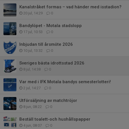
Kanalstråket formas – vad händer med isstadion?
20 jul, 14:29
0
Bandylöpet - Motala stadslopp
17 jul, 10:53
0
Inbjudan till årsmöte 2026
10 jul, 13:32
0
Sveriges bästa idrottsstad 2026
8 jul, 14:38
0
Var med i IFK Motala bandys semesterlotteri!
2 jul, 14:27
0
Utförsäljning av matchtröjor
8 jun, 08:22
0
Beställ toalett-och hushållspapper
4 jun, 08:07
0