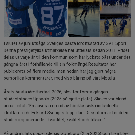
I slutet av juni utsågs Sveriges bästa idrottsstad av SVT Sport.
Denna prestigefyllda utmärkelse har utdelats sedan 2011. Priset
delas ut varje år till den kommun som har lyckats bäst under det
gångna året i förhållande till sin folkmängd.Resultatet har
publicerats på flera media, men nedan har jag gjort några
personliga kommentarer, med viss bäring på vårt Motala.
Årets bästa idrottsstad, 2026, blev för första gången
studentstaden Uppsala (2025 på sjätte plats). Skälen var bland
annat, citat; ”En suverän grund av högklassiska individuella
idrottare och tveklöst Sveriges topp i lag. Dessutom är bredden i
staden imponerande i kvantitet, kvalitet och tillväxt.”
På andra plats placerade sig Göteborg (2: a 2025) och trea blev