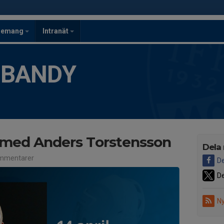
gemang
Intranät
 BANDY
 med Anders Torstensson
Dela
mmentarer
De
De
Ny