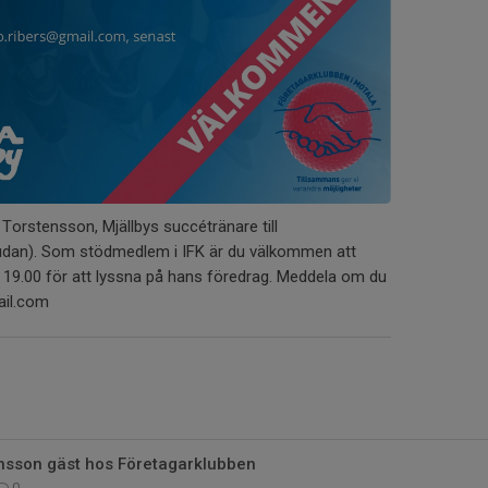
orstensson, Mjällbys succétränare till
judan). Som stödmedlem i IFK är du välkommen att
l 19.00 för att lyssna på hans föredrag. Meddela om du
ail.com
nsson gäst hos Företagarklubben
0