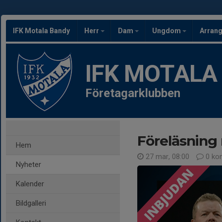
IFK Motala Bandy
Herr
Dam
Ungdom
Arran
IFK MOTALA
Företagarklubben
Föreläsning
Hem
27 mar, 08:00
0 ko
Nyheter
Kalender
Bildgalleri