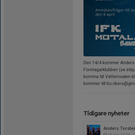
Den 14/4 kommer Anders T
Företagarklubben (se inb
komma till Vätternsalen k
kommer till bo.ribers@gm
Tidigare nyheter
Anders Torste
15 apr, 17:20