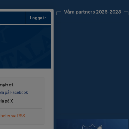
Våra partners 2026-2028
Logga in
 nyhet
la på Facebook
la på X
heter via RSS