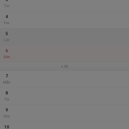
Tor
4
Fre
5
Lör
6
Sön
v.50
7
Mån
8
Tis
9
Ons
10