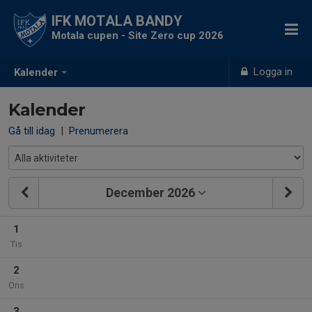
IFK MOTALA BANDY
Motala cupen - Site Zero cup 2026
Logga in
Kalender
Kalender
Gå till idag
|
Prenumerera
December 2026
1
Tis
2
Ons
3