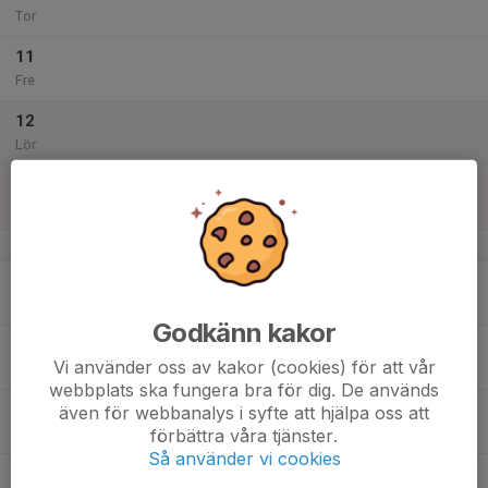
Tor
11
Fre
12
Lör
13
Sön
v.51
14
Mån
Godkänn kakor
15
Vi använder oss av kakor (cookies) för att vår
Tis
webbplats ska fungera bra för dig. De används
16
även för webbanalys i syfte att hjälpa oss att
förbättra våra tjänster.
Ons
Så använder vi cookies
17