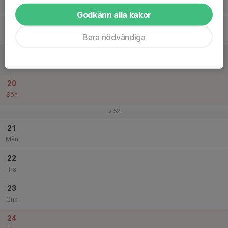
Tor
Godkänn alla kakor
18
Fre
Bara nödvändiga
19
Lör
20
Sön
v.52
21
Mån
22
Tis
23
Ons
24