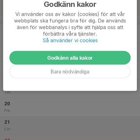
Godkänn kakor
15
Sön
Vi använder oss av kakor (cookies) för att vår
v.12
webbplats ska fungera bra för dig. De används
även för webbanalys i syfte att hjälpa oss att
16
förbättra våra tjänster.
Mån
Så använder vi cookies
17
Tis
Godkänn alla kakor
18
Bara nödvändiga
Ons
19
Tor
20
Fre
21
Lör