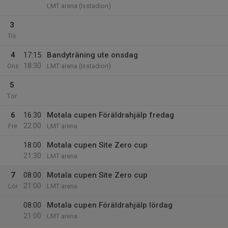
LMT arena (Isstadion)
3
Tis
4
17:15
Bandyträning ute onsdag
18:30
Ons
LMT arena (Isstadion)
5
Tor
6
16:30
Motala cupen Föräldrahjälp fredag
22:00
Fre
LMT arena
18:00
Motala cupen Site Zero cup
21:30
LMT arena
7
08:00
Motala cupen Site Zero cup
21:00
Lör
LMT arena
08:00
Motala cupen Föräldrahjälp lördag
21:00
LMT arena