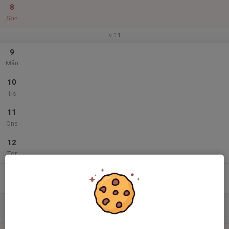
8
Sön
v.11
9
Mån
10
Tis
11
Ons
12
Tor
13
Fre
14
Lör