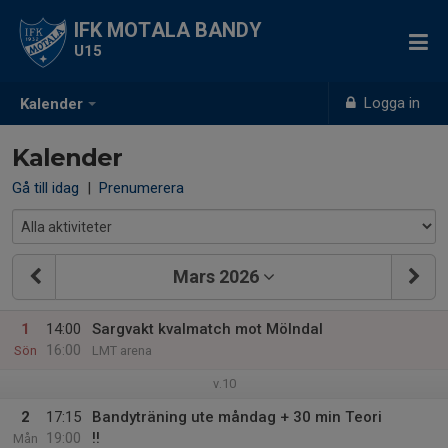
IFK MOTALA BANDY
U15
Logga in
Kalender
Kalender
Gå till idag
|
Prenumerera
Mars 2026
1
14:00
Sargvakt kvalmatch mot Mölndal
16:00
Sön
LMT arena
v.10
2
17:15
Bandyträning ute måndag + 30 min Teori
19:00
‼
Mån