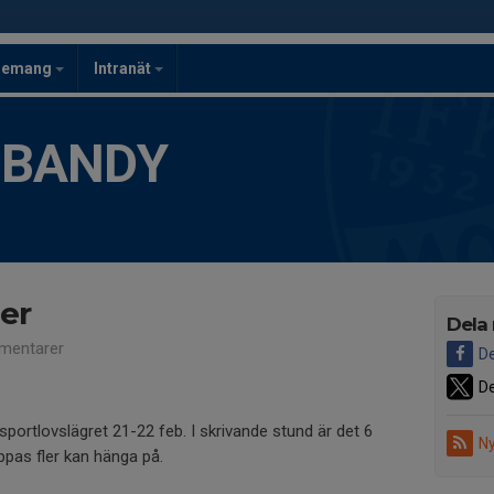
gemang
Intranät
 BANDY
er
Dela
mentarer
De
De
portlovslägret 21-22 feb. I skrivande stund är det 6
Ny
ppas fler kan hänga på.