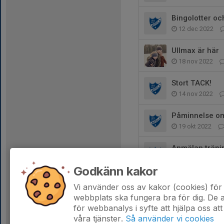
Bingolotter oc
12 dec 2022
Ullmax är här
18 nov 2022
Stort TACK!
14 nov 2022
Påminnelse o
19 okt 2022
Anmälan träni
9 okt 2022
Godkänn kakor
Nu startar vi u
Vi använder oss av kakor (cookies) för 
25 sep 2022
webbplats ska fungera bra för dig. De
för webbanalys i syfte att hjälpa oss att
våra tjänster.
Så använder vi cookies