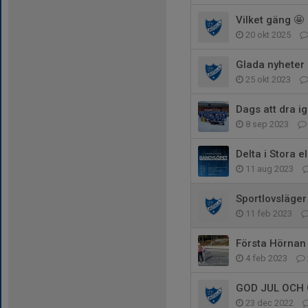
Vilket gäng 🤩
20 okt 2025
Glada nyheter 
25 okt 2023
Dags att dra 
8 sep 2023
Delta i Stora e
11 aug 2023
Sportlovsläger
11 feb 2023
Första Hörnan
4 feb 2023
GOD JUL OCH 
23 dec 2022