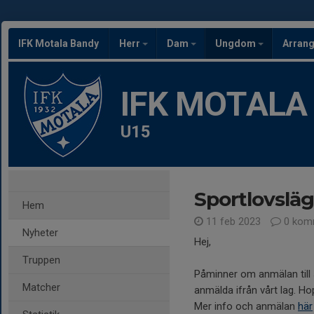
IFK Motala Bandy
Herr
Dam
Ungdom
Arran
IFK MOTALA
U15
Sportlovsläg
Hem
11 feb 2023
0 kom
Nyheter
Hej,
Truppen
Påminner om anmälan till s
Matcher
anmälda ifrån vårt lag. Ho
Mer info och anmälan
här