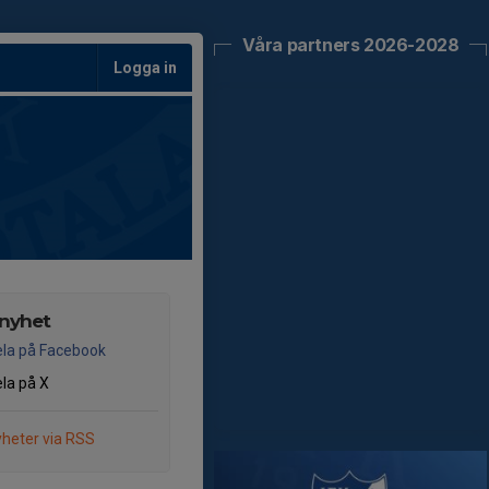
Våra partners 2026-2028
Logga in
 nyhet
la på Facebook
la på X
heter via RSS