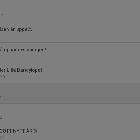
0
isen är uppe😊
0
igång bandysäsongen!
0
ller Lilla Bandylöpet
0
0
2
GOTT NYTT ÅR🎅
1