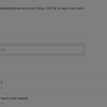
ndelsfinal hemma mot Sirius. Då får vi heja fram dem
27
0
 teori och match
0