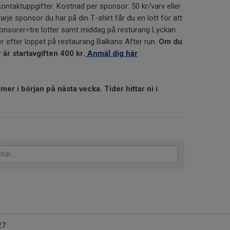
taktuppgifter. Kostnad per sponsor: 50 kr/varv eller
arje sponsor du har på din T-shirt får du en lott för att
e sponsorer=tre lotter samt middag på resturang Lyckan.
er efter loppet på restaurang Balkans After run.
Om du
 är startavgiften 400 kr.
Anmäl dig här
er i början på nästa vecka. Tider hittar ni i
27