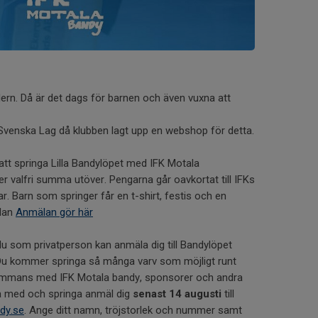
dern. Då är det dags för barnen och även vuxna att
 Svenska Lag då klubben lagt upp en webshop för detta.
att springa Lilla Bandylöpet med IFK Motala
ler valfri summa utöver. Pengarna går oavkortat till IFKs
. Barn som springer får en t-shirt, festis och en
lan
Anmälan gör här
u som privatperson kan anmäla dig till Bandylöpet
 Du kommer springa så många varv som möjligt runt
lsammans med IFK Motala bandy, sponsorer och andra
ra med och springa anmäl dig
senast 14 augusti
till
dy.se
. Ange ditt namn, tröjstorlek och nummer samt