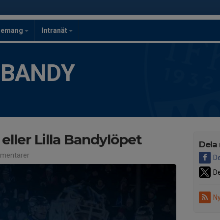
gemang
Intranät
 BANDY
 eller Lilla Bandylöpet
Dela
mentarer
De
De
Ny