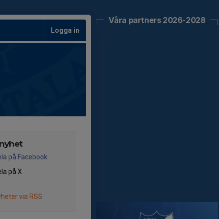
Våra partners 2026-2028
Logga in
 nyhet
la på Facebook
la på X
heter via RSS