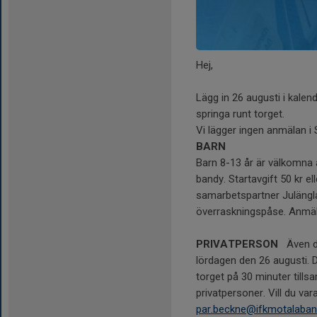
Hej,
Lägg in 26 augusti i kalen
springa runt torget.
Vi lägger ingen anmälan i
BARN
Barn 8-13 år är välkomna 
bandy. Startavgift 50 kr el
samarbetspartner Julänglar
överraskningspåse. Anmä
PRIVATPERSON
Även d
lördagen den 26 augusti.
torget på 30 minuter til
privatpersoner. Vill du va
par.beckne@ifkmotalaban