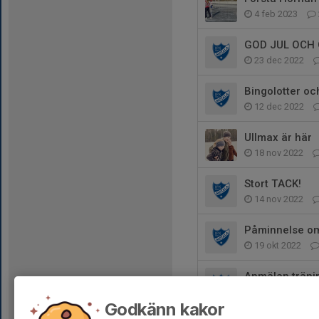
4 feb 2023
GOD JUL OCH 
23 dec 2022
Bingolotter oc
12 dec 2022
Ullmax är här
18 nov 2022
Stort TACK!
14 nov 2022
Påminnelse o
19 okt 2022
Anmälan träni
9 okt 2022
Godkänn kakor