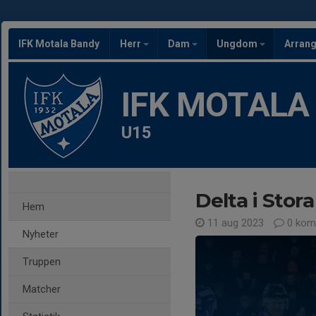
IFK Motala Bandy
Herr
Dam
Ungdom
Arran
IFK MOTALA
U15
Delta i Stora
Hem
11 aug 2023
0 kom
Nyheter
Truppen
Matcher