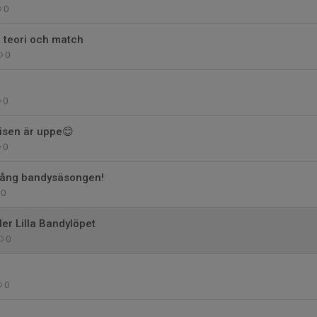
0
 teori och match
0
0
isen är uppe😊
0
igång bandysäsongen!
0
ller Lilla Bandylöpet
0
0