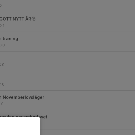
2
GOTT NYTT ÅR🎅
1
h träning
0
0
0
m Novemberlovsläger
0
ngsdag novemberlovet
0