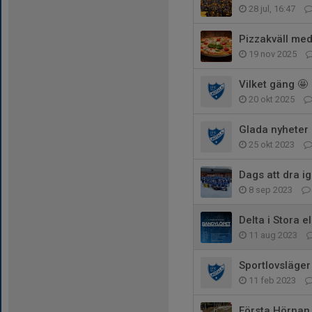
28 jul, 16:47
Pizzakväll med
19 nov 2025
Vilket gäng 🤩
20 okt 2025
Glada nyheter 
25 okt 2023
Dags att dra 
8 sep 2023
Delta i Stora e
11 aug 2023
Sportlovsläger
11 feb 2023
Första Hörnan